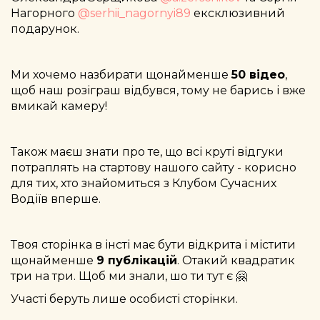
Нагорного
@serhii_nagornyi89
ексклюзивний
подарунок.
Ми хочемо назбирати щонайменше
50 відео
,
щоб наш розіграш відбувся, тому не барись і вже
вмикай камеру!
Також маєш знати про те, що всі круті відгуки
потраплять на стартову нашого сайту - корисно
для тих, хто знайомиться з Клубом Сучасних
Водіїв вперше.
Твоя сторінка в інсті має бути відкрита і містити
щонайменше
9 публікацій
. Отакий квадратик
три на три. Щоб ми знали, шо ти тут є 🤗
Участі беруть лише особисті сторінки.