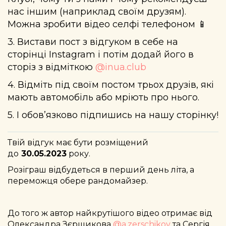
нас іншим (наприклад своїм друзям).
Можна зробити відео селфі телефоном 📱
3. Вистави пост з відгуком в себе на
сторінці Instagram і потім додай його в
сторіз з відміткою
@inua.club
4. Відміть під своїм постом трьох друзів, які
мають автомобіль або мріють про нього.
5. І обов’язково підпишись на нашу сторінку!
Твій відгук має бути розміщений
до
30.05.2023
року.
Розіграш відбудеться в перший день літа, а
переможця обере рандомайзер.
До того ж автор найкрутішого відео отримає від
Олександра Зєрщикова
@a.zerschikov
та Сергія